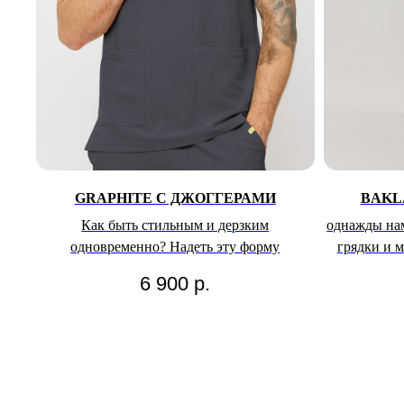
GRAPHITE С ДЖОГГЕРАМИ
BAKL
Как быть стильным и дерзким
однажды нам
одновременно? Надеть эту форму
грядки и 
6 900
р.