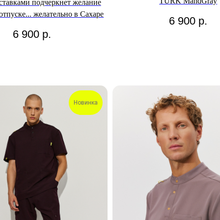
TURK MandGray
ставками подчеркнет желание
 отпуске... желательно в Сахаре
6 900
р.
6 900
р.
Новинка