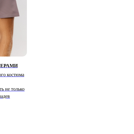
ГЕРАМИ
ого костюма
ь не только
надев