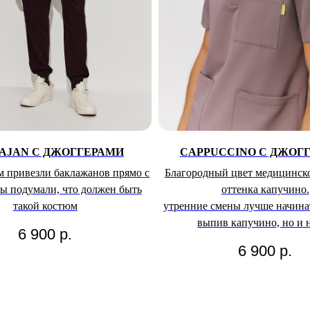
AJAN С ДЖОГГЕРАМИ
CAPPUCCINO С ДЖОГ
 привезли баклажанов прямо с
Благородный цвет медицинск
мы подумали, что должен быть
оттенка капучино.
такой костюм
утренние смены лучше начинат
выпив капучино, но и 
6 900
р.
6 900
р.