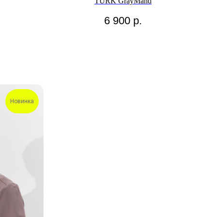
TURK GrayMand
6 900
р.
Новинка