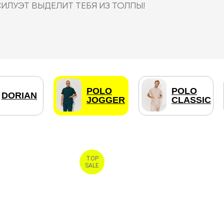
POLO
POLO
DORIAN
JOGGER
CLASSIC
TOP
SALE