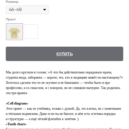
Размер
Принт
КУПИТЬ
Мы долго крутили в голове: «А что бы действительно порадовало врача,
студента-меда, лаборанта — короче, тех, кто в медицине живёт по-настоящему?»
Хотелось сделать что-то не скучное и не банальное — чтобы было и про
профессию, и со смыслом, и с юмором, но не слишком вычурно. Так родились
эти три принта:
«Cell diagram»
Этот принт — как из учебника, только с душой. Да, это клетка, но с понятными
и тёплыми подписями. Даже если ты не биолог, в нём есть эстетика порядка
и структуры — а ещё лёгкий флешбек к зачётам :)
«Tooth chart»