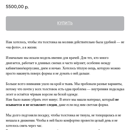
5500,00
р.
КУПИТЬ
Нам хотелось, чтобы эта толстовка на молнии действительно была удобной — не
«на фото», а в жизни.
Изначально мы искали модель именно для врачей. Для тех, кто много
двигается, работает в длинных сменах и часто мёрзнет, особенно между
кабинетами/корпусами, днем и ночью. Хотелось тёплую вещь, которую можно
просто накинуть поверх формы и не думать о ней дальше.
Больше всего внимания ушло на крой и ткань. Мы пробовали разные варианты,
потому что почти у всех толстовок есть одна проблема — внутренняя подкладка
лезет и остаётся чёрным ворсом на белой одежде.
Нам было важно убрать этот минус. В итоге мы нашли материал, который
не
осыпается и не оставляет следов
, даже если под ним светлая форма.
Мы долго подгоняли посадку, чтобы толстовка не тянула, не топорщилась и не
мешала в движении. Чтобы в ней было комфортно провести целый день и не
хотелось снять через час.