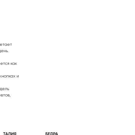
четает
ень.
ется как
кнопках и
дель
втов,