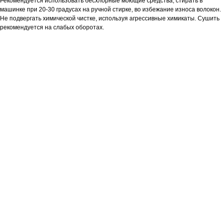
Рекомендуется использовать бесхлорные моющие средства, стирать в
машинке при 20-30 градусах на ручной стирке, во избежание износа волокон.
Не подвергать химической чистке, используя агрессивные химикаты. Сушить
рекомендуется на слабых оборотах.