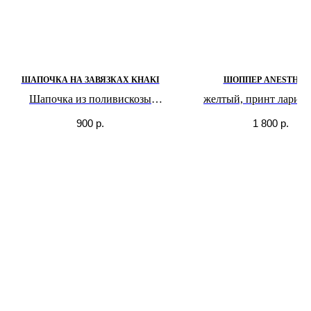
ШАПОЧКА НА ЗАВЯЗКАХ KHAKI
ШОППЕР ANESTHES
Шапочка из поливискозы
желтый, принт ларин
Оттенок приключений в
900
р.
1 800
р.
непроходимых джунглях
Амазонки