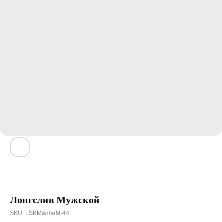
Лонгслив Мужской
SKU:
LSBMarineM-44