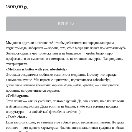
1500,00
р.
КУПИТЬ
Мы долго крутили в голове: «А что бы действительно порадовало врача,
студента-меда, лаборанта — короче, тех, кто в медицине живёт по-настоящему?»
Хотелось сделать что-то не скучное и не банальное — чтобы было и про
профессию, и со смыслом, и с юмором, но не слишком вычурно. Так родились
эти три принта:
«Medicine is better with you, absolutely»
Это наша открыточка любви ко всем, кто в медицине. Потому что, правда —
с вами она лучше. Мы играем с шрифтами, подчёркиваем «absolutely»,
добавляем немного греческих корней (-logia, -iatria, -paedia) — и получается
послание, которое читается сердцем.
«Cell diagram»
Этот принт — как из учебника, только с душой. Да, это клетка, но с понятными
и тёплыми подписями. Даже если ты не биолог, в нём есть эстетика порядка
и структуры — а ещё лёгкий флешбек к зачётам :)
«Tooth chart»
Если ты стоматолог, то узнаешь этот зубной ряд с закрытыми глазами. Но даже
если нет — это принт с характером. Чистая, минималистичная графика и чёткая