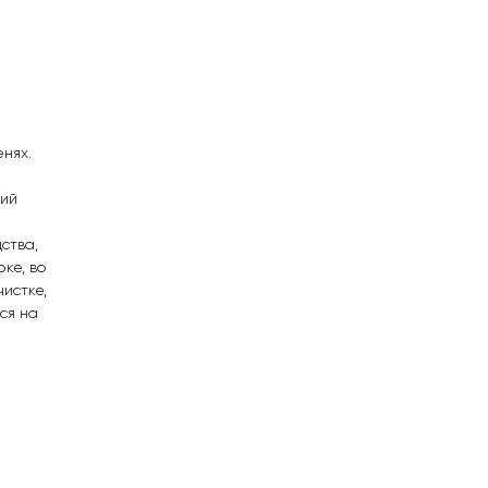
енях.
ний
ства,
ке, во
истке,
ся на