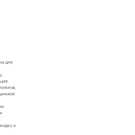
на для
у
ющая
тологов,
цинской
на
и
садку и