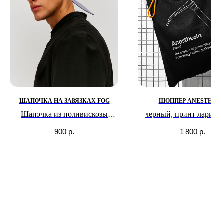
ШАПОЧКА НА ЗАВЯЗКАХ FOG
ШОППЕР ANESTHES
Шапочка из поливискозы
черный, принт ларинг
Оттенок серого тумана в
900
р.
1 800
р.
прохладный осенний вечер