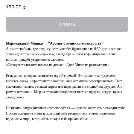
790,00
р.
КУПИТЬ
Мармеладный Мишка — “Аромат отменённого дежурства”
Аромат свободы, где люди существуют без будильника на 6:30, где никто не
зовёт «доктора, на секундочку», а медведи не пьют кофе литрами. Свеча,
которая придаёт уверенности словами:
«Сегодня ты никому ничего не должен. Даже Мише из реанимации.»
Есть магия, которая зажигается одной спичкой. Это момент, когда пламя
касается воска, и пространство вокруг начинает мягко перестраиваться. Свет
становится теплее, а мысли перестают перепрыгивать с одной на другую. Это
ритуал остановки. Мир за стенами продолжает нестись куда-то, а здесь время
замедляется.
Не нужно никуда физически перемещаться — нужное место само находит тебя.
Просто смотри на огонь и позволяй себе раствориться в этом маленьком,
идеальном мире, который ты создал себе прямо сейчас.