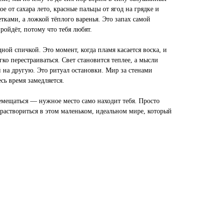
е от сахара лето, красные пальцы от ягод на грядке и
етками, а ложкой тёплого варенья. Это запах самой
ройдёт, потому что тебя любят.
дной спичкой. Это момент, когда пламя касается воска, и
ко перестраиваться. Свет становится теплее, а мысли
 на другую. Это ритуал остановки. Мир за стенами
есь время замедляется.
мещаться — нужное место само находит тебя. Просто
 раствориться в этом маленьком, идеальном мире, который