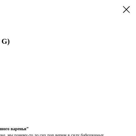
 G)
ного варенья”
теке, мы почему-то до сих пор верим в силу бабушкиных