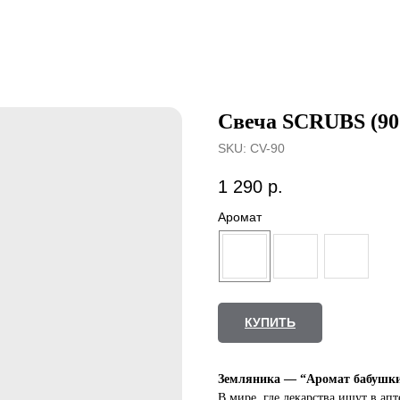
Свеча SCRUBS (90
SKU:
CV-90
1 290
р.
Аромат
КУПИТЬ
Земляника — “Аромат бабушки
В мире, где лекарства ищут в ап